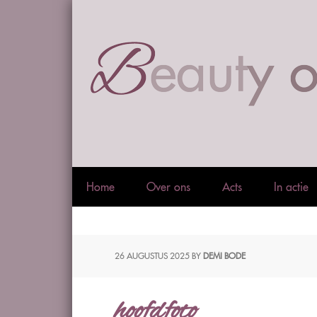
Home
Over ons
Acts
In actie
26 AUGUSTUS 2025
BY
DEMI BODE
hoofdfoto