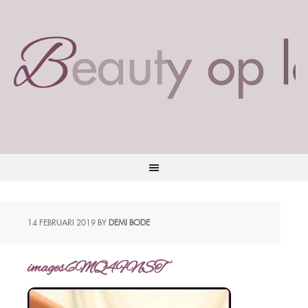
14 FEBRUARI 2019
BY
DEMI BODE
images6MQ4FNST