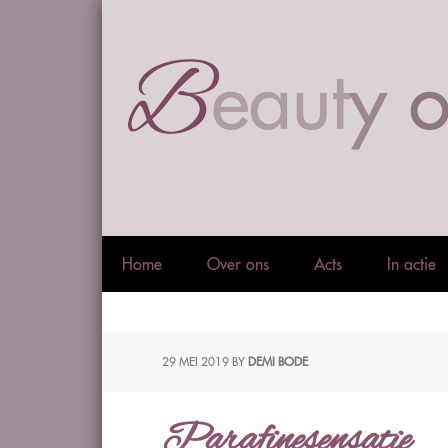
Home
Over ons
Acts
In actie
29 MEI 2019
BY
DEMI BODE
Parafinesensatie