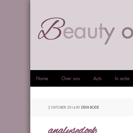
Home
Over ons
Acts
In actie
2 OKTOBER 2014
BY
DEMI BODE
analysedoek