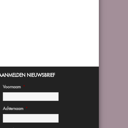
AANMELDEN NIEUWSBRIEF
Voornaam
*
Achternaam
*