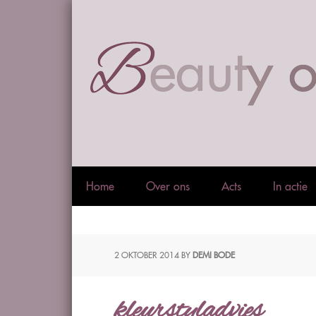
Home
Over ons
Acts
In actie
2 OKTOBER 2014
BY
DEMI BODE
kleurstyladvies