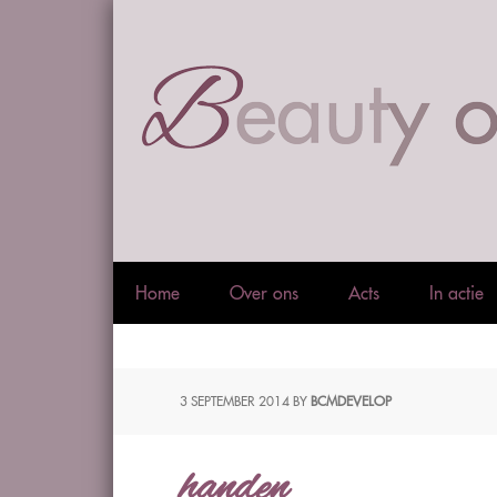
Home
Over ons
Acts
In actie
3 SEPTEMBER 2014
BY
BCMDEVELOP
handen